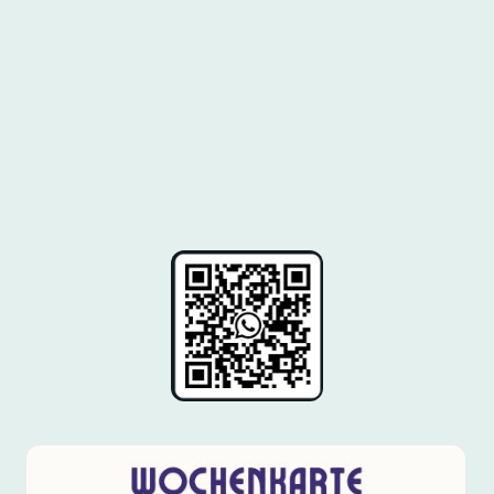
Hier finden Sie unsere täglich wechselnden
Tagesgerichte, wir versuchen immer je einen
mit und ohne Fleisch (VEGI) Anzubieten.
Bei uns wird jeden Tag mit Frischen und
gesunden Zutaten Gekocht. Alle Gerichte
sind auch zum Mitnehmen also ein Besuch,
wenn Sie in der Stadt sind lohnt sich immer.