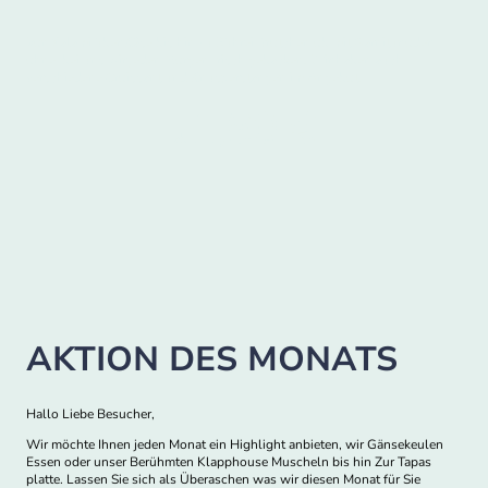
Von Salami über Käse bis hin zu Rührei Brötchen ob mit Garnitur oder
ohne, bei uns wir jeden Morgen frisch gebacken. Wir haben auch
verschiedene Croissant und Knusperstangen im Angebot.
1,80 €
ab
AKTION DES MONATS
Hallo Liebe Besucher,
Wir möchte Ihnen jeden Monat ein Highlight anbieten, wir Gänsekeulen
Essen oder unser Berühmten Klapphouse Muscheln bis hin Zur Tapas
platte. Lassen Sie sich als Überaschen was wir diesen Monat für Sie